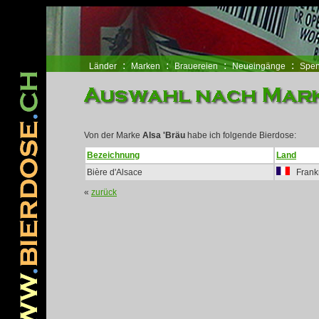
www.pridegoeseast.org
コンバース ハイカット
NIKE スニーカー
バレンシアガ 
:
:
:
:
Länder
Marken
Brauereien
Neueingänge
Spen
Von der Marke
Alsa 'Bräu
habe ich folgende Bierdose:
Bezeichnung
Land
Bière d'Alsace
Frank
«
zurück