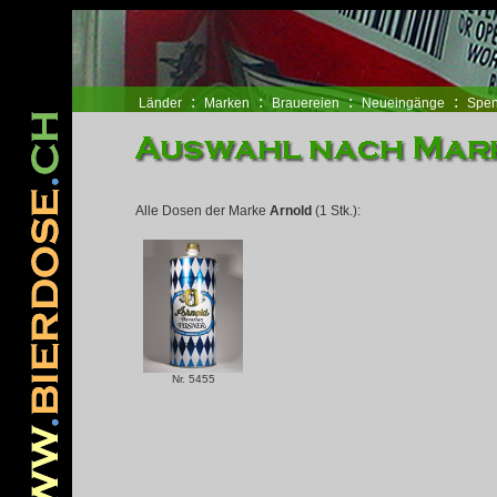
www.pridegoeseast.org
コンバース ハイカット
NIKE スニーカー
バレンシアガ 
:
:
:
:
Länder
Marken
Brauereien
Neueingänge
Spen
Alle Dosen der Marke
Arnold
(1 Stk.):
Nr. 5455