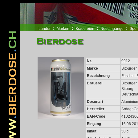
www.pridegoeseast.org
コンバース ハイカット
NIKE スニーカー
バレンシアガ 
:
:
:
:
Länder
Marken
Brauereien
Neueingänge
Spen
Nr.
9912
Marke
Bitburger
Bezeichnung
Fussball E
Brauerei
Bitburge
Bitburg
Deutschl
Dosenart
Aluminiu
Hersteller
ArdaghGr
EAN-Code
4102430
Eingang
16.06.20
Inhalt
50 cl