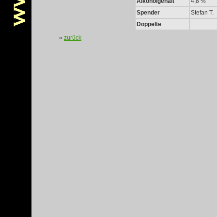
Alkoholgehalt
4,8 %
Spender
Stefan T.
Doppelte
«
zurück